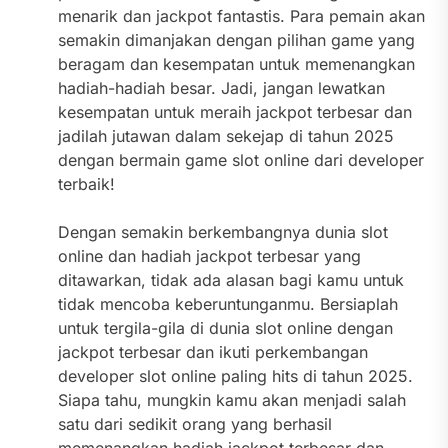
menarik dan jackpot fantastis. Para pemain akan
semakin dimanjakan dengan pilihan game yang
beragam dan kesempatan untuk memenangkan
hadiah-hadiah besar. Jadi, jangan lewatkan
kesempatan untuk meraih jackpot terbesar dan
jadilah jutawan dalam sekejap di tahun 2025
dengan bermain game slot online dari developer
terbaik!
Dengan semakin berkembangnya dunia slot
online dan hadiah jackpot terbesar yang
ditawarkan, tidak ada alasan bagi kamu untuk
tidak mencoba keberuntunganmu. Bersiaplah
untuk tergila-gila di dunia slot online dengan
jackpot terbesar dan ikuti perkembangan
developer slot online paling hits di tahun 2025.
Siapa tahu, mungkin kamu akan menjadi salah
satu dari sedikit orang yang berhasil