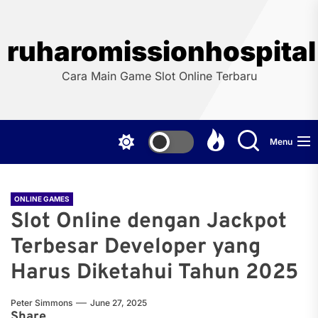
Skip
to
the
ruharomissionhospital
content
Cara Main Game Slot Online Terbaru
Menu
ONLINE GAMES
Slot Online dengan Jackpot
Terbesar Developer yang
Harus Diketahui Tahun 2025
Peter Simmons
June 27, 2025
Share