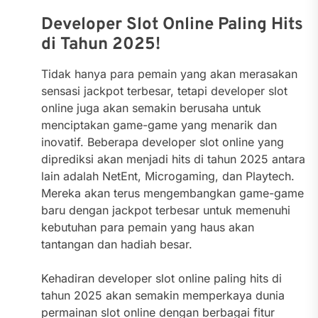
Developer Slot Online Paling Hits
di Tahun 2025!
Tidak hanya para pemain yang akan merasakan
sensasi jackpot terbesar, tetapi developer slot
online juga akan semakin berusaha untuk
menciptakan game-game yang menarik dan
inovatif. Beberapa developer slot online yang
diprediksi akan menjadi hits di tahun 2025 antara
lain adalah NetEnt, Microgaming, dan Playtech.
Mereka akan terus mengembangkan game-game
baru dengan jackpot terbesar untuk memenuhi
kebutuhan para pemain yang haus akan
tantangan dan hadiah besar.
Kehadiran developer slot online paling hits di
tahun 2025 akan semakin memperkaya dunia
permainan slot online dengan berbagai fitur