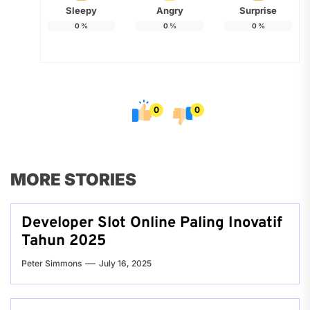
Sleepy
Angry
Surprise
0
%
0
%
0
%
0
0
MORE STORIES
Developer Slot Online Paling Inovatif
Tahun 2025
Peter Simmons
July 16, 2025