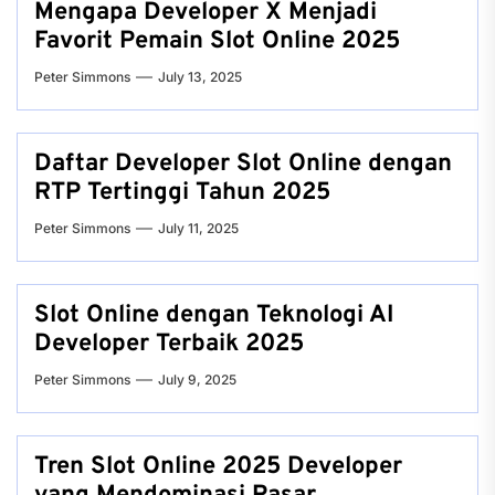
Mengapa Developer X Menjadi
Favorit Pemain Slot Online 2025
Peter Simmons
July 13, 2025
Daftar Developer Slot Online dengan
RTP Tertinggi Tahun 2025
Peter Simmons
July 11, 2025
Slot Online dengan Teknologi AI
Developer Terbaik 2025
Peter Simmons
July 9, 2025
Tren Slot Online 2025 Developer