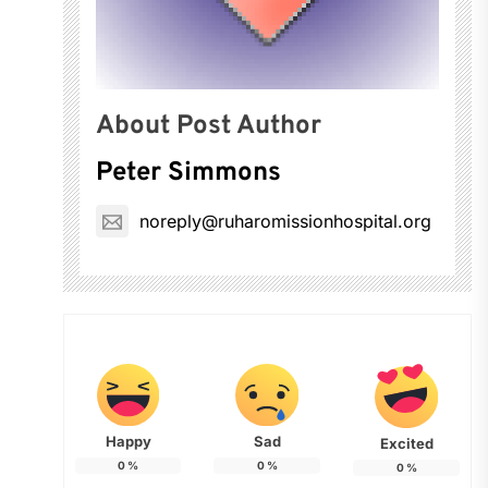
About Post Author
Peter Simmons
noreply@ruharomissionhospital.org
Happy
Sad
Excited
0
%
0
%
0
%