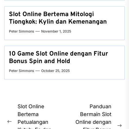
Slot Online Bertema Mitologi
Tiongkok: Kylin dan Kemenangan
Peter Simmons
November 1, 2025
10 Game Slot Online dengan Fitur
Bonus Spin and Hold
Peter Simmons
October 25, 2025
Post
Slot Online
Panduan
navigation
Bertema
Bermain Slot
Petualangan
Online dengan
Previous