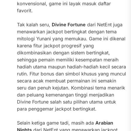
konvensional, game ini layak masuk daftar
favorit.
Tak kalah seru,
Divine Fortune
dari NetEnt juga
menawarkan jackpot bertingkat dengan tema
mitologi Yunani yang memukau. Game ini dikenal
karena fitur jackpot progresif yang
dikombinasikan dengan sistem bertingkat,
sehingga pemain memiliki kesempatan meraih
hadiah utama maupun hadiah-hadiah kecil secara
rutin. Fitur bonus dan simbol khusus yang muncul
secara acak membuat permainan ini semakin
seru dan penuh kejutan. Kombinasi tema menarik
dan peluang kemenangan tinggi menjadikan
Divine Fortune salah satu pilihan utama untuk
para penggemar jackpot bertingkat.
Selain ketiga game tadi, masih ada
Arabian
Nights
dari NetEnt yang menawarkan jackpot