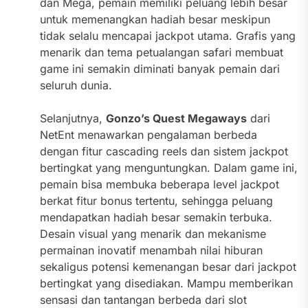
dan Mega, pemain memiliki peluang lebih besar
untuk memenangkan hadiah besar meskipun
tidak selalu mencapai jackpot utama. Grafis yang
menarik dan tema petualangan safari membuat
game ini semakin diminati banyak pemain dari
seluruh dunia.
Selanjutnya,
Gonzo’s Quest Megaways
dari
NetEnt menawarkan pengalaman berbeda
dengan fitur cascading reels dan sistem jackpot
bertingkat yang menguntungkan. Dalam game ini,
pemain bisa membuka beberapa level jackpot
berkat fitur bonus tertentu, sehingga peluang
mendapatkan hadiah besar semakin terbuka.
Desain visual yang menarik dan mekanisme
permainan inovatif menambah nilai hiburan
sekaligus potensi kemenangan besar dari jackpot
bertingkat yang disediakan. Mampu memberikan
sensasi dan tantangan berbeda dari slot