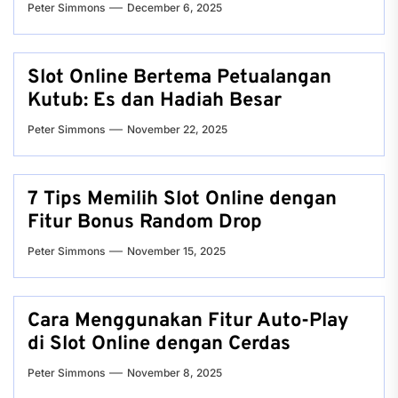
Peter Simmons
December 6, 2025
Slot Online Bertema Petualangan
Kutub: Es dan Hadiah Besar
Peter Simmons
November 22, 2025
7 Tips Memilih Slot Online dengan
Fitur Bonus Random Drop
Peter Simmons
November 15, 2025
Cara Menggunakan Fitur Auto-Play
di Slot Online dengan Cerdas
Peter Simmons
November 8, 2025