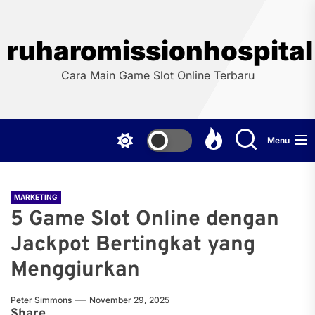
Skip
to
the
ruharomissionhospital
content
Cara Main Game Slot Online Terbaru
Menu
MARKETING
5 Game Slot Online dengan
Jackpot Bertingkat yang
Menggiurkan
Peter Simmons
November 29, 2025
Share