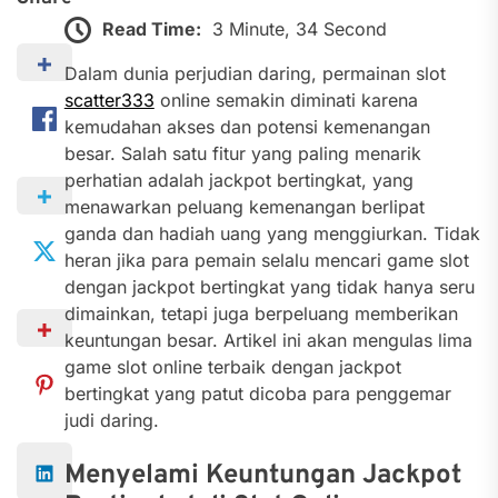
Read Time:
3 Minute, 34 Second
Dalam dunia perjudian daring, permainan slot
scatter333
online semakin diminati karena
kemudahan akses dan potensi kemenangan
besar. Salah satu fitur yang paling menarik
perhatian adalah jackpot bertingkat, yang
menawarkan peluang kemenangan berlipat
ganda dan hadiah uang yang menggiurkan. Tidak
heran jika para pemain selalu mencari game slot
dengan jackpot bertingkat yang tidak hanya seru
dimainkan, tetapi juga berpeluang memberikan
keuntungan besar. Artikel ini akan mengulas lima
game slot online terbaik dengan jackpot
bertingkat yang patut dicoba para penggemar
judi daring.
Menyelami Keuntungan Jackpot