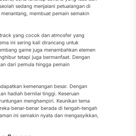
seolah sedang menjalani petualangan di
an menantang, membuat pemain semakin
dtrack yang cocok dan atmosfer yang
ma ini sering kali dirancang untuk
ngembang game juga menambahkan elemen
ghibur tetapi juga bermanfaat. Dengan
gan dari pemula hingga pemain
endapatkan kemenangan besar. Dengan
n hadiah bernilai tinggi. Keseruan
eruntungan menghampiri. Keunikan tema
ereka benar-benar berada di tengah-tengah
laman ini semakin nyata dan mengasyikkan,