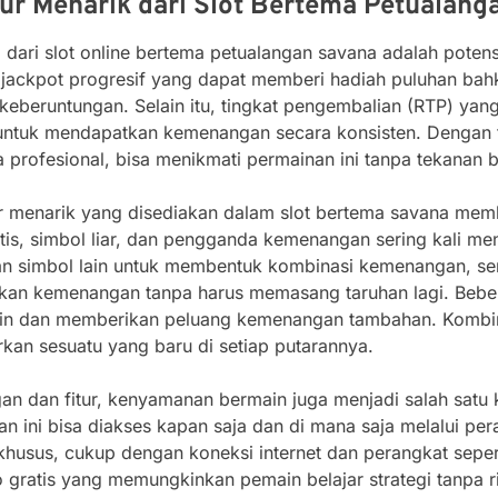
ur Menarik dari Slot Bertema Petualang
 dari slot online bertema petualangan savana adalah pote
jackpot progresif yang dapat memberi hadiah puluhan bahk
 keberuntungan. Selain itu, tingkat pengembalian (RTP) ya
tuk mendapatkan kemenangan secara konsisten. Dengan ta
 profesional, bisa menikmati permainan ini tanpa tekanan b
fitur menarik yang disediakan dalam slot bertema savana m
ratis, simbol liar, dan pengganda kemenangan sering kali men
n simbol lain untuk membentuk kombinasi kemenangan, sem
kan kemenangan tanpa harus memasang taruhan lagi. Beb
n dan memberikan peluang kemenangan tambahan. Kombinas
an sesuatu yang baru di setiap putarannya.
gan dan fitur, kenyamanan bermain juga menjadi salah satu
an ini bisa diakses kapan saja dan di mana saja melalui pera
husus, cukup dengan koneksi internet dan perangkat seper
gratis yang memungkinkan pemain belajar strategi tanpa r