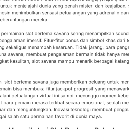
untuk menjelajahi dunia yang penuh misteri dan keajaiban, 
 mesin menimbulkan sensasi petualangan yang adrenalin d
keberuntungan mereka.
, permainan slot bertema savana sering menampilkan soun
alaman imersif. Fitur-fitur bonus dan simbol khas dari te
ng sekaligus menambah keseruan. Tidak jarang, para pe
fauna savana, membuat pengalaman bermain tidak hanya men
ngkat kesulitan, slot savana mampu menarik berbagai kalan
an, slot bertema savana juga memberikan peluang untuk m
emain bisa membuka fitur jackpot progresif yang menawarka
alani petualangan virtual ini sambil menunggu momen keb
t para pemain merasa terlibat secara emosional, seolah m
liar dan menguntungkan. Inovasi teknologi membuat penga
ai salah satu permainan favorit di dunia maya.