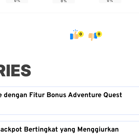
0
%
0
%
0
%
0
0
RIES
e dengan Fitur Bonus Adventure Quest
Jackpot Bertingkat yang Menggiurkan