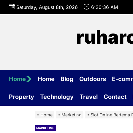
Skip
Saturday, August 8th, 2026
6:20:37 AM
to
the
content
ruhar
Home
Home
Blog
Outdoors
E-com
Property
Technology
Travel
Contact
Home
Marketing
Slot Online Bertema
MARKETING