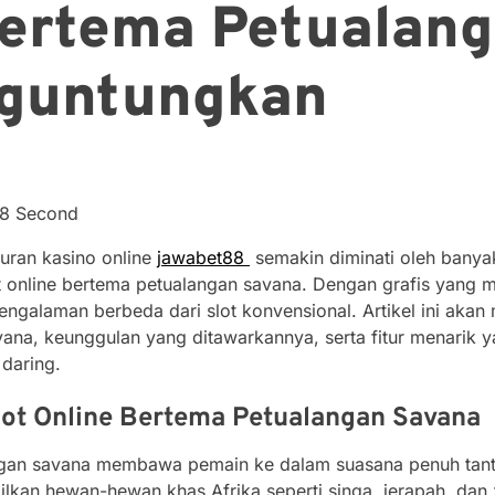
Bertema Petualan
nguntungkan
58 Second
iburan kasino online
jawabet88
semakin diminati oleh banyak
t online bertema petualangan savana. Dengan grafis yang 
ngalaman berbeda dari slot konvensional. Artikel ini aka
vana, keunggulan yang ditawarkannya, serta fitur menarik
 daring.
ot Online Bertema Petualangan Savana
ngan savana membawa pemain ke dalam suasana penuh tanta
kan hewan-hewan khas Afrika seperti singa, jerapah, dan 