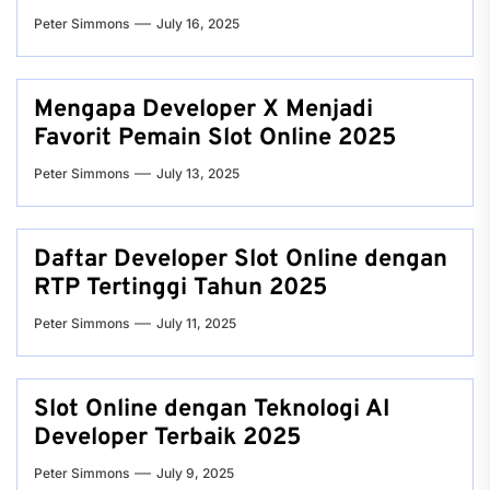
Peter Simmons
July 16, 2025
Mengapa Developer X Menjadi
Favorit Pemain Slot Online 2025
Peter Simmons
July 13, 2025
Daftar Developer Slot Online dengan
RTP Tertinggi Tahun 2025
Peter Simmons
July 11, 2025
Slot Online dengan Teknologi AI
Developer Terbaik 2025
Peter Simmons
July 9, 2025