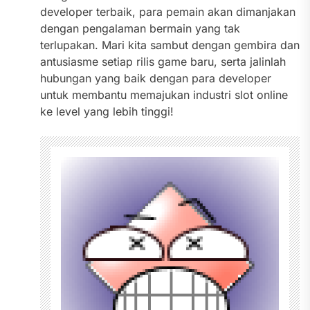
developer terbaik, para pemain akan dimanjakan
dengan pengalaman bermain yang tak
terlupakan. Mari kita sambut dengan gembira dan
antusiasme setiap rilis game baru, serta jalinlah
hubungan yang baik dengan para developer
untuk membantu memajukan industri slot online
ke level yang lebih tinggi!